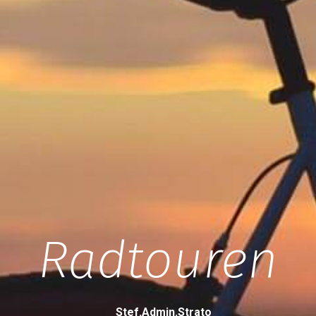
Radtouren
Stef.admin.strato