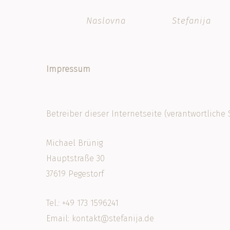
Skip
Naslovna
Stefanija
to
main
content
Impressum
Betreiber dieser Internetseite (verantwortliche S
Michael Brünig
Hauptstraße 30
37619 Pegestorf
Tel.: +49 173 1596241
Email: kontakt@stefanija.de