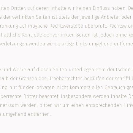
ten Dritter, auf deren Inhalte wir keinen Einfluss haben. 
er verlinkten Seiten ist stets der jeweilige Anbieter oder 
rlinkung auf mögliche Rechtsverstöße überprüft. Rechtswid
haltliche Kontrolle der verlinkten Seiten ist jedoch ohne 
verletzungen werden wir derartige Links umgehend entferne
te und Werke auf diesen Seiten unterliegen dem deutschen Ur
halb der Grenzen des Urheberrechtes bedürfen der schriftl
ind nur für den privaten, nicht kommerziellen Gebrauch gest
berrechte Dritter beachtet. Insbesondere werden Inhalte Dri
fmerksam werden, bitten wir um einen entsprechenden Hin
te umgehend entfernen.