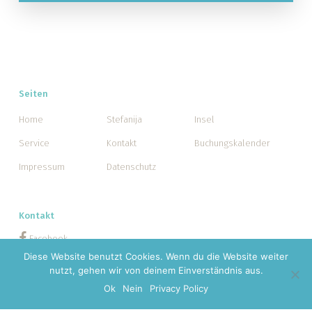
Seiten
Home
Stefanija
Insel
Service
Kontakt
Buchungskalender
Impressum
Datenschutz
Kontakt
Facebook
Diese Website benutzt Cookies. Wenn du die Website weiter
kontakt@stefanija.de
nutzt, gehen wir von deinem Einverständnis aus.
Ok
Nein
Privacy Policy